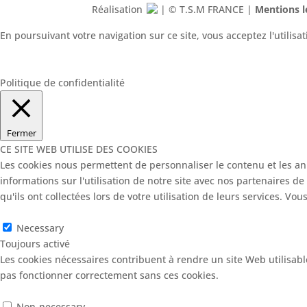
Réalisation
| © T.S.M FRANCE |
Mentions l
En poursuivant votre navigation sur ce site, vous acceptez l'utilis
Paramétrer mes choix
SAUVEGARDER MES CHOIX ET FERME
Tout refuser et fermer
Politique de confidentialité
Fermer
CE SITE WEB UTILISE DES COOKIES
Les cookies nous permettent de personnaliser le contenu et les ann
informations sur l'utilisation de notre site avec nos partenaires d
qu'ils ont collectées lors de votre utilisation de leurs services. Vo
Necessary
Necessary
Toujours activé
Les cookies nécessaires contribuent à rendre un site Web utilisab
pas fonctionner correctement sans ces cookies.
SAUVEGARDER MES
Non-necessary
Non-necessary